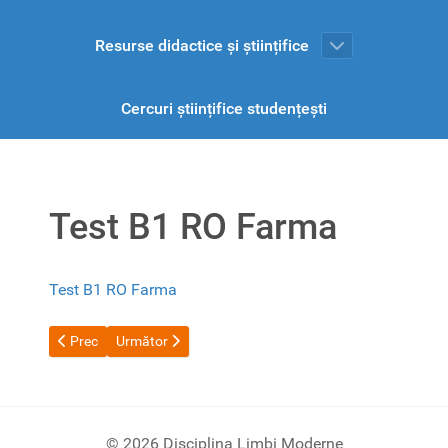
Resurse didactice și științifice
Cercuri științifice studențești
Test B1 RO Farma
Test B1 RO Farma
Articol precedent: Test B1 RO MD
Articolul următor: Test B2 RO MG
Prec
Următor
© 2026 Disciplina Limbi Moderne