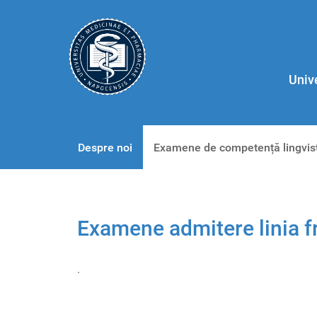
Univ
Despre noi
Examene de competență lingvis
Examene admitere linia 
.